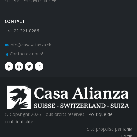
société...
En savoir plus
CONTACT
+41-22-321-8286
info@casa-alianza.ch
Contactez-nous!
© Copyright 2026. Tous droits réservés -
Politique de
confidentialité
Site propulsé par
Jahia
Login