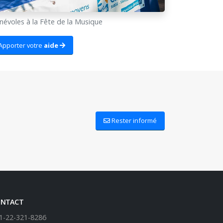
névoles à la Fête de la Musique
Apporter votre
aide
Rester informé
NTACT
1-22-321-8286