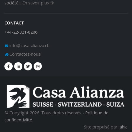
société...
En savoir plus
CONTACT
+41-22-321-8286
info@casa-alianza.ch
Contactez-nous!
© Copyright 2026. Tous droits réservés -
Politique de
confidentialité
Site propulsé par
Jahia