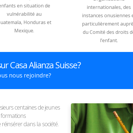
enfants en situation de
internationales, des
vulnérabilité au
instances onusiennes 
uatemala, Honduras et
particulièrement aupr
Mexique.
du Comité des droits d
l’enfant.
ur Casa Alianza Suisse?
us nous rejoindre?
ieurs centaines de jeunes
s formations
 réinsérer dans la société.