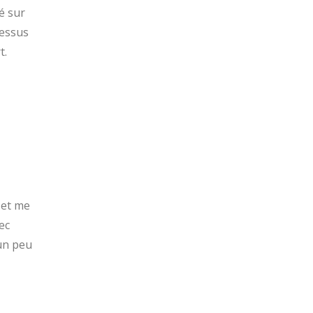
lé sur
cessus
t.
 et me
ec
 un peu