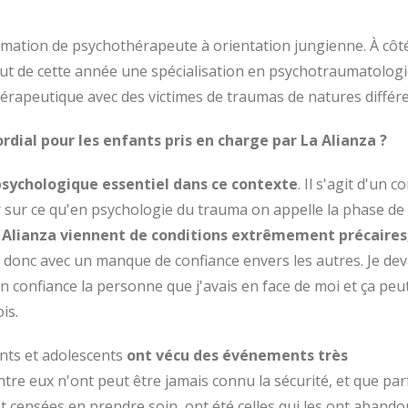
rmation de psychothérapeute à orientation jungienne. À côt
but de cette année une spécialisation en psychotraumatologi
érapeutique avec des victimes de traumas de natures différe
ordial pour les enfants pris en charge par La Alianza ?
 psychologique essentiel dans ce contexte
. Il s'agit d'un c
 sur ce qu'en psychologie du trauma on appelle la phase de
a Alianza viennent de conditions extrêmement précaires
 et donc avec un manque de confiance envers les autres. Je dev
en confiance la personne que j'avais en face de moi et ça peu
is.
nts et adolescents
ont vécu des événements très
tre eux n'ont peut être jamais connu la sécurité, et que par
t censées en prendre soin, ont été celles qui les ont aband