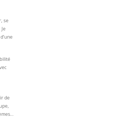
r, se
 Je
 d’une
bilité
vec
ir de
upe,
poèmes…