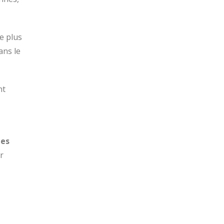
e plus
ans le
nt
les
r