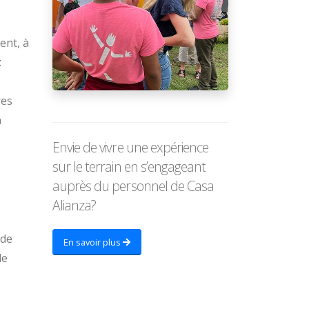
ent, à
t
res
n
Envie de vivre une expérience
sur le terrain en s’engageant
auprès du personnel de Casa
Alianza?
 de
En savoir plus
de