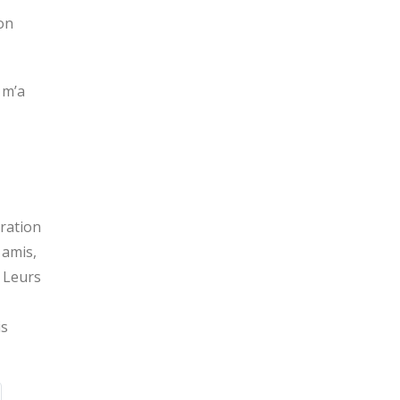
mon
 m’a
ration
 amis,
. Leurs
is