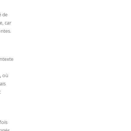
é de
e, car
ntes.
ontexte
,
où
ais
t
fois
onnés,