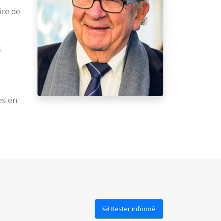
ice de
s
es en
Rester informé