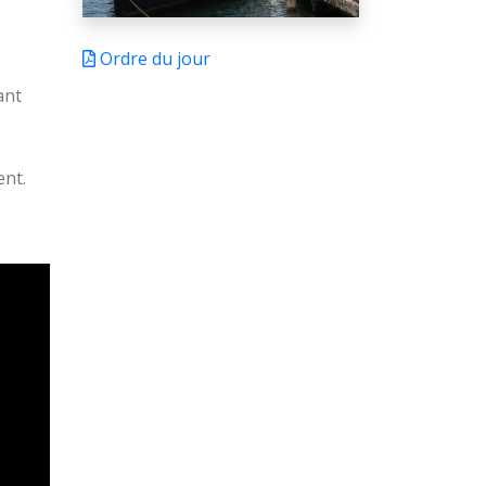
Ordre du jour
ant
ent.