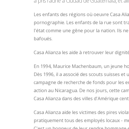
a pris racine à Ciudad de Guatemala, et ail
Les enfants des régions où oeuvre Casa Alian
pornographie. Les enfants de la rue sont tra
l'état comme une gêne pour la nation. Ils n
bafoués.
Casa Alianza les aide à retrouver leur dignité
En 1994, Maurice Machenbaum, un jeune homme
Dès 1996, il a associé des scouts suisses et
campagne de recherche de fonds pour les en
action au Nicaragua. De nos jours, cette cam
Casa Alianza dans des villes d'Amérique cent
Casa Alianza aide les victimes des pires vio
pratiquement tous des employés locaux - mé
C'est un honneur de leur rendre hommage et