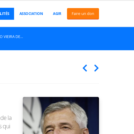
Faire un don
LITÉS
ASSOCIATION
AGIR
 VIEIRA DE...
de la
s qui