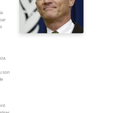
la
 par
nt
nza.
u son
de
nt.
liser