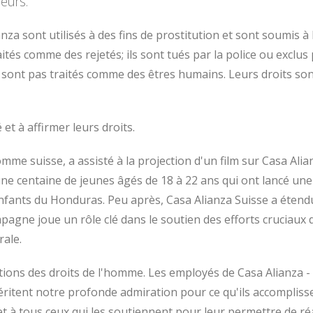
leurs.
za sont utilisés à des fins de prostitution et sont soumis à 
ités comme des rejetés; ils sont tués par la police ou exclus
e sont pas traités comme des êtres humains. Leurs droits so
 et à affirmer leurs droits.
 suisse, a assisté à la projection d'un film sur Casa Alia
 une centaine de jeunes âgés de 18 à 22 ans qui ont lancé une
fants du Honduras. Peu après, Casa Alianza Suisse a étend
pagne joue un rôle clé dans le soutien des efforts cruciaux 
rale.
lations des droits de l'homme. Les employés de Casa Alianza -
ritent notre profonde admiration pour ce qu'ils accomplisse
 à tous ceux qui les soutiennent pour leur permettre de réa